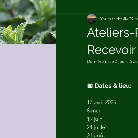
Yours faithfully
29 m
Car.o.l
Plantes comestibles et
Ateliers-
Recevoir
Dernière mise à jour :
6 ao
📅 Dates & lieu:
17 avril 2025
8 mai
19 juin 
24 juillet
21 août