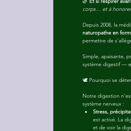
🌿 
Et si respirer ava
corps… et à honorer 
Depuis 2008, la méd
naturopathe en form
permettre de s'allég
Simple, apaisante, pr
système digestif — et
🕊 Pourquoi se déte
Notre digestion n’es
système nerveux :
Stress, précipit
est activé. La d
et de voir la di