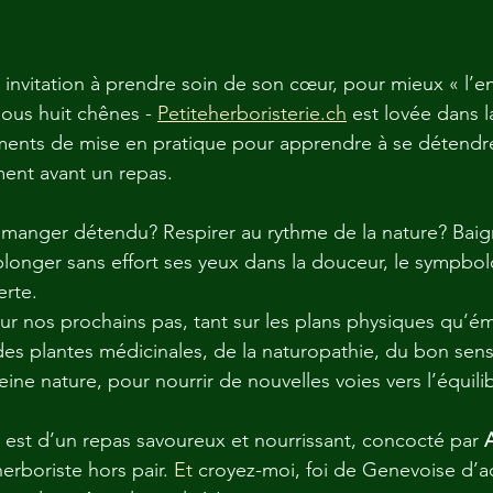
 invitation à prendre soin de son cœur, pour mieux « l’e
ous huit chênes - 
Petiteherboristerie.ch
 est lovée dans 
ents de mise en pratique pour apprendre à se détendre
ment avant un repas.
manger détendu? Respirer au rythme de la nature? Baig
plonger sans effort ses yeux dans la douceur, le sympbol
erte.
pour nos prochains pas, tant sur les plans physiques qu’é
des plantes médicinales, de la naturopathie, du bon sens
ine nature, pour nourrir de nouvelles voies vers l’équili
est d’un repas savoureux et nourrissant, concocté par 
herboriste hors pair.
 Et
 croyez-moi, foi de Genevoise d’ad