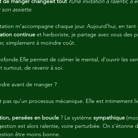
nt de manger changeait tout ?
Une invitation à ralentir, à 
son assiette.
itation m’accompagne chaque jour. Aujourd’hui, en tant
ation continue
 et herboriste, je partage avec vous des p
er, simplement à moindre coût. 
ofonde.Elle permet de calmer le mental, d’ouvrir les sens
 surtout, de revenir à soi.
ndre avant de manger ?
t pas qu’un processus mécanique. Elle est intimement li
ation, pensées en boucle
 ? Le système 
sympathique
 (mod
igestion est alors ralentie, voire perturbée. On s'étonne 
gestion être moins bonne.