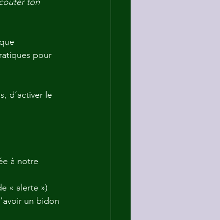
écouter ton 
 que 
ratiques pour 
, d’activer le 
ée à notre 
e « alerte ») 
d'avoir un bidon 