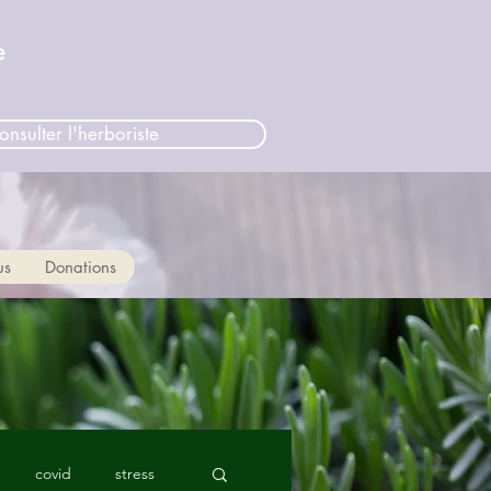
e
onsulter l'herboriste
us
Donations
covid
stress