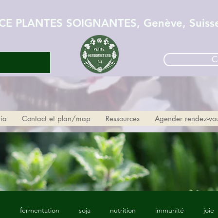
CE PLANTES SOIGNANTES, Genève, Suiss
C
ria
Contact et plan/map
Ressources
Agender rendez-vo
p
fermentation
soja
nutrition
immunité
joie