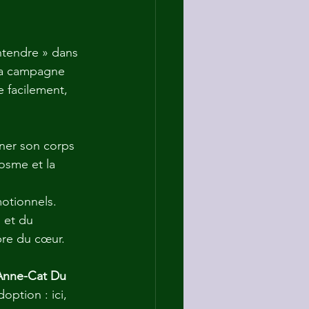
ntendre » dans 
la campagne 
 facilement, 
ner son corps 
osme et la 
motionnels. 
 et du 
bre du cœur. 
Anne-Cat Du 
option : ici, 