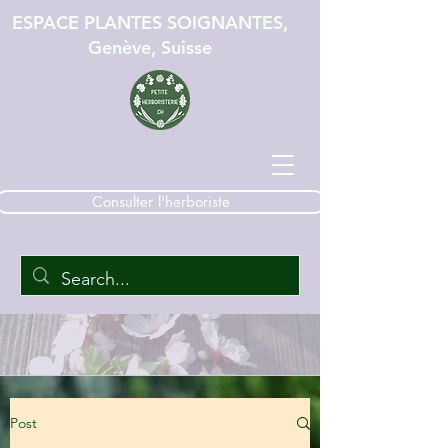
ESPACE PLANTES SOIGNANTES,
Genève, Suisse
Consulter l'herboriste
Post