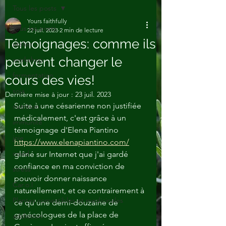
Tous les posts
Yours faithfully
Tous les posts
22 juil. 2023
2 min de lecture
Témoignages: comme ils
atelier
peuvent changer le
workshop
fermentation
cours des vies!
soja
Dernière mise à jour :
23 juil. 2023
Suite à une césarienne non justifiée 
nutrition
médicalement, c'est grâce à un 
immunité
témoignage d'Elena Piantino 
joie
https://www.elenapiantino.com/
covid
glâné sur Internet que j'ai gardé 
confiance en ma conviction de 
stress
pouvoir donner naissance 
Car.o.l
naturellement, et ce contrairement à 
Plantes comestibles et medicinales
ce qu'une demi-douzaine de 
gynécologues de la place de 
addiction