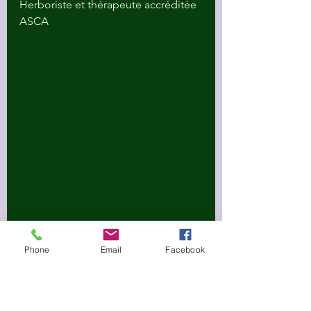
Herboriste et thérapeute accréditée 
ASCA
Phone
Email
Facebook