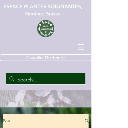
ESPACE PLANTES SOIGNANTES,
Genève, Suisse
Consulter l'herboriste
Post