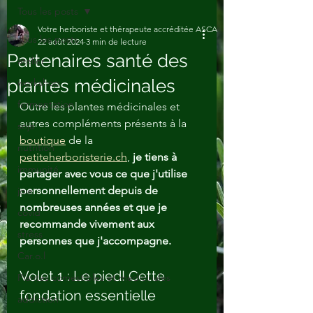
Tous les posts
Votre herboriste et thérapeute accréditée ASCA
Tous les posts
22 août 2024
3 min de lecture
Partenaires santé des
atelier
plantes médicinales
workshop
fermentation
Outre les plantes médicinales et 
autres compléments présents à la 
soja
boutique
 de la 
nutrition
petiteherboristerie.ch
, 
je tiens à 
immunité
partager avec vous ce que j'utilise 
personnellement depuis de 
joie
nombreuses années et que je 
covid
recommande vivement aux 
stress
personnes que j'accompagne. 
Car.o.l
Volet 1 : Le pied! Cette 
Plantes comestibles et medicinales
fondation essentielle
addiction