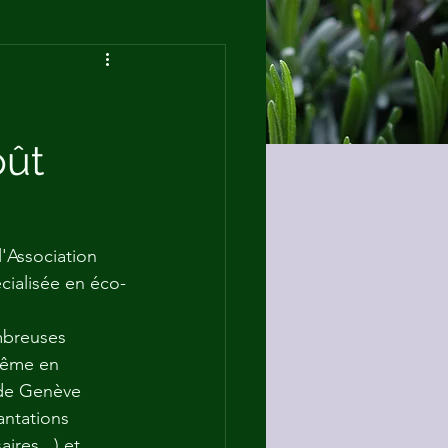
oût
l'Association 
écialisée en éco-
mbreuses 
même en 
 de Genève 
antations 
ires...) et 