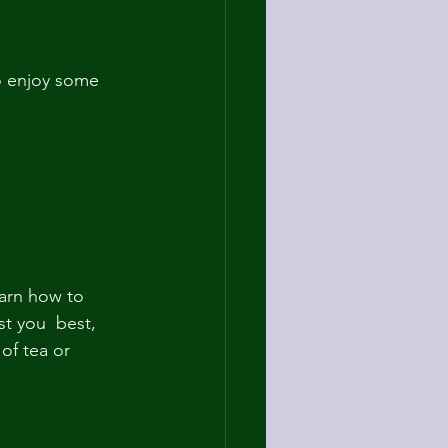
o enjoy some 
earn how to 
st you  best, 
of tea or 