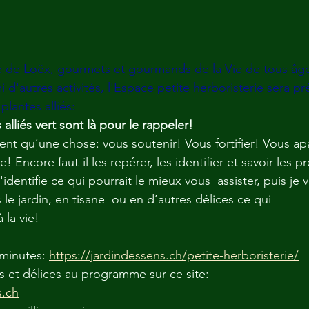
e de Loëx, gourmets et gourmands de la Vie de tous âge
 d'autres activités, l'Espace petite herboristerie sera p
plantes alliés:
 alliés vert sont là pour le rappeler!
dent qu’une chose: vous soutenir! Vous fortifier! Vous ap
! Encore faut-il les repérer, les identifier et savoir les p
identifie ce qui pourrait le mieux vous  assister, puis je 
e jardin, en tisane  ou en d’autres délices ce qui
la vie! 
minutes: 
https://jardindessens.ch/petite-herboristerie/
és et délices au programme sur ce site:
s.ch