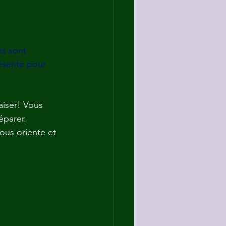
s sont 
résente pour 
aiser! Vous 
réparer.
vous oriente et 