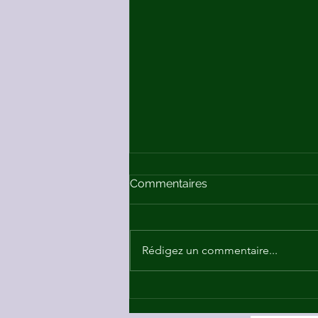
Commentaires
Rédigez un commentaire...
Les Chroniques d’Oria –
chemins de guérison