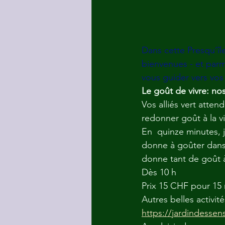
Dans cette Presqu’îl
bienvenues - et parmi
vous guider vers vos 
Le goût de vivre: nos
Vos alliés vert atten
redonner goût à la vie
En  quinze minutes, j'
donne à goûter dans l
donne tant de goût à 
Dès 10 h
Prix 15 CHF pour 15 
Autres belles activit
https://jardindessen