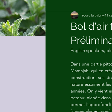
Yours faithfully
11 s
Car.o.l
Plantes comestibles et
Bol d'air
Prélimin
English speakers, pl
Dans une partie pitto
Mamajah, qui en créol
construction, ses st
nature essaiment le
années. On y vient 
bateau: nichée dans 
permet l'approfondis
(panier alimentaires),