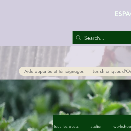
ESPA
Aide apportée et témoignages
Les chroniques d'O
Tous les posts
atelier
worksho