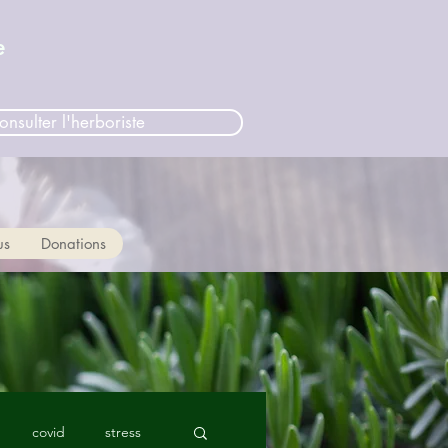
e
onsulter l'herboriste
us
Donations
covid
stress