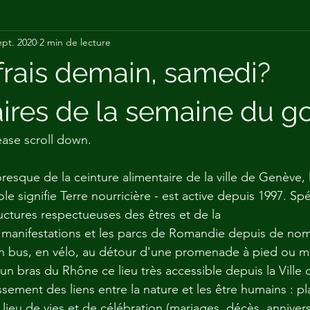
ept. 2020
2 min de lecture
 medicinales
addiction
 frais demain, samedi?
aires de la semaine du g
ease scroll down.
resque de la ceinture alimentaire de la ville de Genève, 
e signifie Terre nourricière - est active depuis 1997. Sp
ructures respectueuses des êtres et de la
s manifestations et les parcs de Romandie depuis de no
en bus, en vélo, au détour d'une promenade à pied ou 
un bras du Rhône ce lieu très accessible depuis la Ville
sement des liens entre la nature et les être humains : pl
 lieu de vies et de célébration (mariages, décès, anniversa