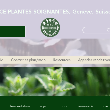
CE PLANTES SOIGNANTES, Genève, Suiss
C
ria
Contact et plan/map
Ressources
Agender rendez-vo
p
fermentation
soja
nutrition
immunité
joie